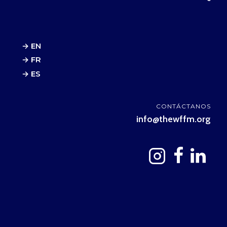
→ EN
→ FR
→ ES
CONTÁCTANOS
info@thewffm.org