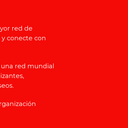
yor red de
 y conecte con
 una red mundial
zantes,
seos.
rganización