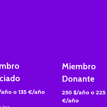
embro
Miembro
ciado
Donante
$/año
o
135 €/año
250 $/año
o
225
€/año