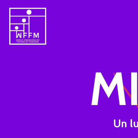
M
Un lu