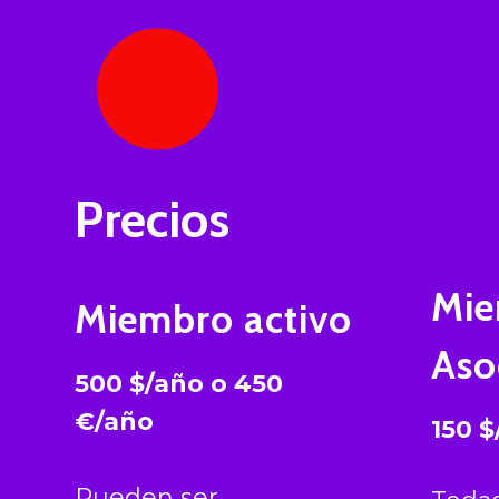
•
Precios
Mi
Miembro activo
Aso
500 $/año o
450
€/año
150 
Pueden ser