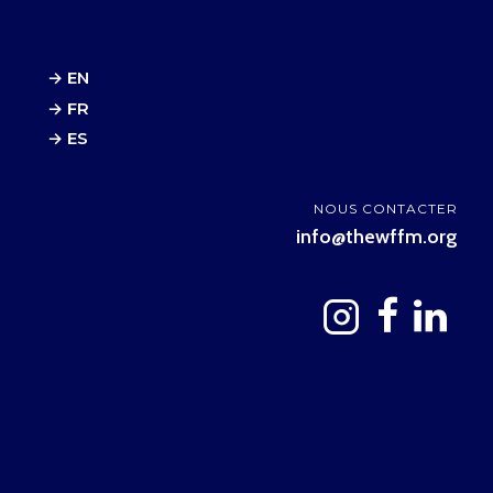
→ EN
→ FR
→ ES
NOUS CONTACTER
info@thewffm.org