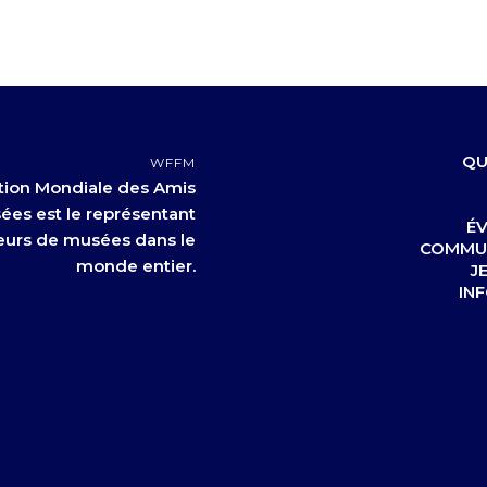
QU
WFFM
tion Mondiale des Amis
ées est le représentant
É
urs de musées dans le
COMMU
monde entier.
J
IN